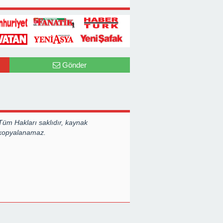
ECEVİT’Lİ YI
Gönder
Tüm Hakları saklıdır, kaynak
 kopyalanamaz.