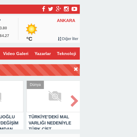
ANKARA
P
3.80
64.27
°C
Diğer İller
Video Galeri
Yazarlar
Teknoloji
Genel
Genel
İYE’DEKİ MAL
NECDET TOPÇUOĞLU
NECDET
IĞI NEDENİYLE
KALEMİNDEN ”ŞİMAL
TOPÇUOĞLU’
 ÇİFT
YILDIZI”
KALEMİNDEN
ANDA’DA CEZA
”BÜROKRASİ