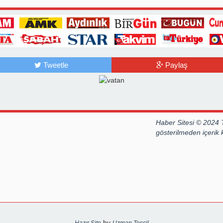
ALDI
Tweetle
Paylaş
Haber Sitesi © 2024 
gösterilmeden içerik
by
Hazır Site
Uzman Tescil