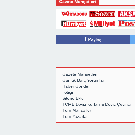
LİK
OLMAMALI! ”
ÇAKMAK KALEME ALDI
Gazete Manşetleri
Paylaş
Gazete Manşetleri
Günlük Burç Yorumları
Haber Gönder
İletişim
Sitene Ekle
TCMB Döviz Kurları & Döviz Çevirici
Tüm Manşetler
Tüm Yazarlar