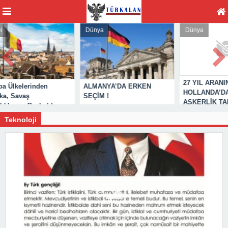
Dünya
Dünya
27 YIL ARANIN ARDINDAN
en
ALMANYA’DA ERKEN
HOLLANDA’DA ZORUNLU
SEÇİM !
ASKERLİK TARTIŞILIYOR!
adı!
Teknoloji