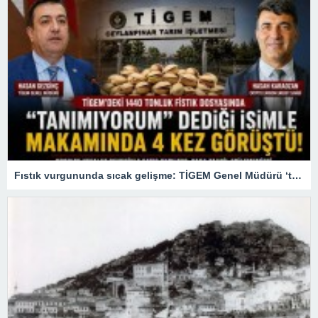
Fıstık vurgununda sıcak gelişme: TİGEM Genel Müdürü ‘tanımıyorum’ dediği firari patronla 4 kez görüşmüş