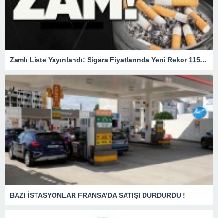
Zamlı Liste Yayınlandı: Sigara Fiyatlarında Yeni Rekor 115 TL
BAZI İSTASYONLAR FRANSA’DA SATIŞI DURDURDU !