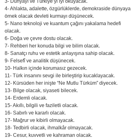
3- Dünyayı ve Türkiye’yi iyi okuyacak.
4- Ahlakta, adalette, özgürlüklerde, demokraside dünyaya
örnek olacak devleti kurmayı düşünecek.
5- Nano teknoloji ve kuantum çağını yakalama hedefi
olacak.
6- Doğa ve çevre dostu olacak.
7- Rehberi her konuda bilgi ve bilim olacak.
8- Sanatçı ruhu ve estetik anlayışına sahip olacak.
9- Felsefî ve analitik düşünecek.
10- Halkın içinde korumasız gezecek.
11- Türk insanını sevgi ile birleştirip kucaklayacak.
12- Kürsüden her inişte “Ne Mutlu Türküm” diyecek.
13- Bilge olacak, siyaseti bilecek.
14- Erdemli olacak.
15- Akıllı, bilgili ve faziletli olacak.
16- Sabırlı ve kararlı olacak.
17- Mağrur ve kibirli olmayacak.
18- Tedbirli olacak, ihmalkâr olmayacak.
19- Cesur, kuvvetli ve kahraman olacak.