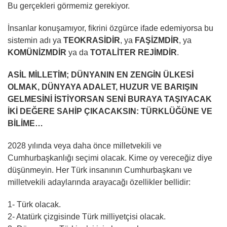
Bu gerçekleri görmemiz gerekiyor.
İnsanlar konuşamıyor, fikrini özgürce ifade edemiyorsa bu
sistemin adı ya
TEOKRASİDİR
, ya
FAŞİZMDİR
, ya
KOMÜNİZMDİR
ya da
TOTALİTER REJİMDİR
.
ASİL MİLLETİM; DÜNYANIN EN ZENGİN ÜLKESİ
OLMAK, DÜNYAYA ADALET, HUZUR VE BARIŞIN
GELMESİNİ İSTİYORSAN SENİ BURAYA TAŞIYACAK
İKİ DEĞERE SAHİP ÇIKACAKSIN: TÜRKLÜĞÜNE VE
BİLİME…
2028 yılında veya daha önce milletvekili ve
Cumhurbaşkanlığı seçimi olacak. Kime oy vereceğiz diye
düşünmeyin. Her Türk insanının Cumhurbaşkanı ve
milletvekili adaylarında arayacağı özellikler bellidir:
1- Türk olacak.
2- Atatürk çizgisinde Türk milliyetçisi olacak.