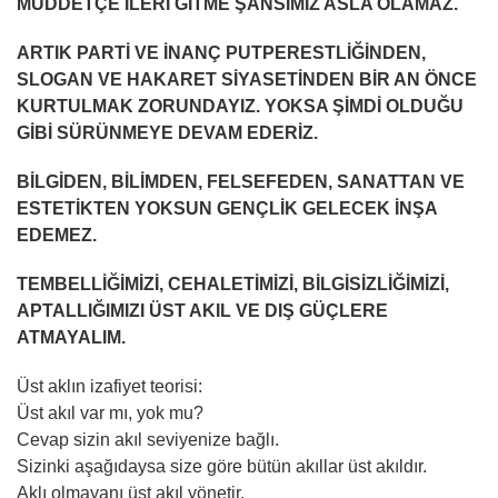
MÜDDETÇE İLERİ GİTME ŞANSIMIZ ASLA OLAMAZ.
ARTIK PARTİ VE İNANÇ PUTPERESTLİĞİNDEN,
SLOGAN VE HAKARET SİYASETİNDEN BİR AN ÖNCE
KURTULMAK ZORUNDAYIZ. YOKSA ŞİMDİ OLDUĞU
GİBİ SÜRÜNMEYE DEVAM EDERİZ.
BİLGİDEN, BİLİMDEN, FELSEFEDEN, SANATTAN VE
ESTETİKTEN YOKSUN GENÇLİK GELECEK İNŞA
EDEMEZ.
TEMBELLİĞİMİZİ, CEHALETİMİZİ, BİLGİSİZLİĞİMİZİ,
APTALLIĞIMIZI ÜST AKIL VE DIŞ GÜÇLERE
ATMAYALIM.
Üst aklın izafiyet teorisi:
Üst akıl var mı, yok mu?
Cevap sizin akıl seviyenize bağlı.
Sizinki aşağıdaysa size göre bütün akıllar üst akıldır.
Aklı olmayanı üst akıl yönetir.