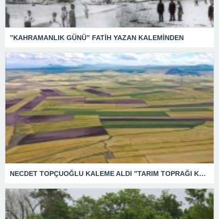
”KAHRAMANLIK GÜNÜ” FATİH YAZAN KALEMİNDEN
NECDET TOPÇUOĞLU KALEME ALDI ”TARIM TOPRAĞI KATLİAMI”