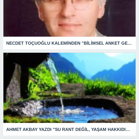
NECDET TOÇUOĞLU KALEMİNDEN ”BİLİMSEL ANKET GERÇEĞİ, SEÇİM ANKETİ BEKLENTİYİ YANSITIR.”
AHMET AKBAY YAZDI ”SU RANT DEĞİL, YAŞAM HAKKIDIR.” SUDA MI İÇMEYELİM ?