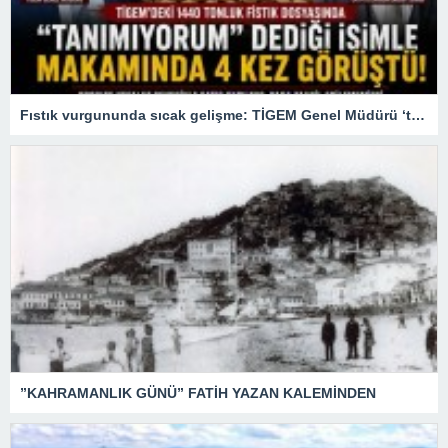
Fıstık vurgununda sıcak gelişme: TİGEM Genel Müdürü ‘tanımıyorum’ dediği firari patronla 4 kez görüşmüş
”KAHRAMANLIK GÜNÜ” FATİH YAZAN KALEMİNDEN