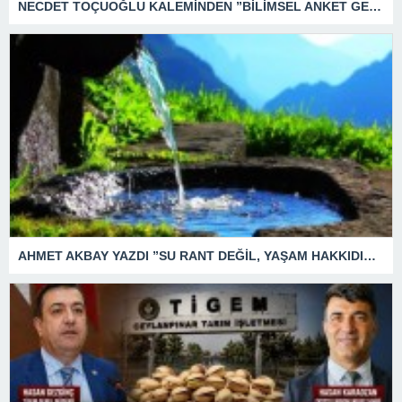
NECDET TOÇUOĞLU KALEMİNDEN ”BİLİMSEL ANKET GERÇEĞİ, SEÇİM ANKETİ BEKLENTİYİ YANSITIR.”
AHMET AKBAY YAZDI ”SU RANT DEĞİL, YAŞAM HAKKIDIR.” SUDA MI İÇMEYELİM ?