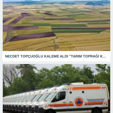
NECDET TOPÇUOĞLU KALEME ALDI ”TARIM TOPRAĞI KATLİAMI”