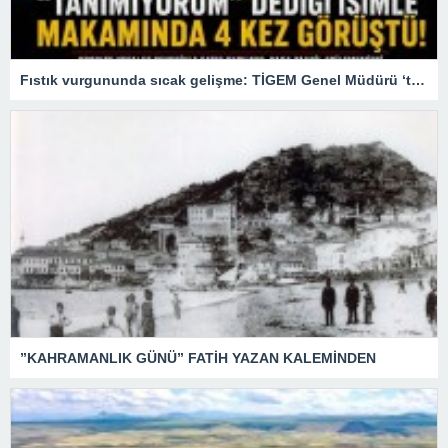
Fıstık vurgununda sıcak gelişme: TİGEM Genel Müdürü ‘tanımıyorum’ dediği firari patronla 4 kez görüşmüş
”KAHRAMANLIK GÜNÜ” FATİH YAZAN KALEMİNDEN