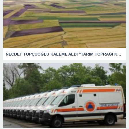
NECDET TOPÇUOĞLU KALEME ALDI ”TARIM TOPRAĞI KATLİAMI”