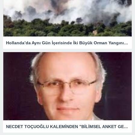
Hollanda’da Aynı Gün İçerisinde İki Büyük Orman Yangını Çıktı.
NECDET TOÇUOĞLU KALEMİNDEN ”BİLİMSEL ANKET GERÇEĞİ, SEÇİM ANKETİ BEKLENTİYİ YANSITIR.”