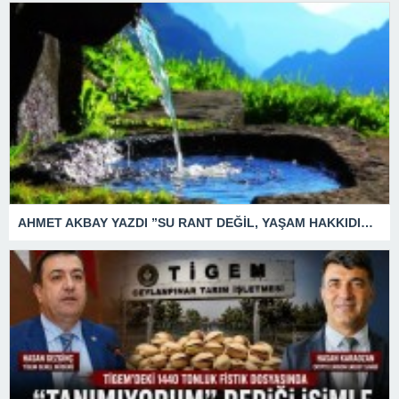
AHMET AKBAY YAZDI ”SU RANT DEĞİL, YAŞAM HAKKIDIR.” SUDA MI İÇMEYELİM ?