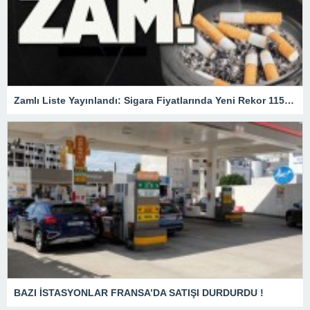
Zamlı Liste Yayınlandı: Sigara Fiyatlarında Yeni Rekor 115 TL
BAZI İSTASYONLAR FRANSA’DA SATIŞI DURDURDU !