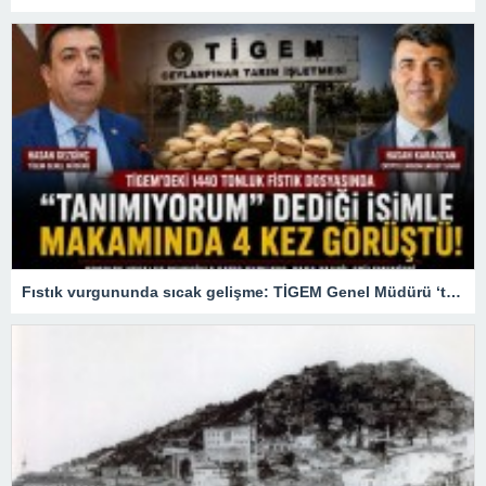
Fıstık vurgununda sıcak gelişme: TİGEM Genel Müdürü ‘tanımıyorum’ dediği firari patronla 4 kez görüşmüş