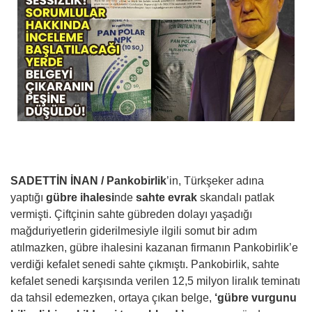
SADETTİN İNAN /
Pankobirlik
’in, Türkşeker adına
yaptığı
gübre ihalesi
nde
sahte evrak
skandalı patlak
vermişti. Çiftçinin sahte gübreden dolayı yaşadığı
mağduriyetlerin giderilmesiyle ilgili somut bir adım
atılmazken, gübre ihalesini kazanan firmanın Pankobirlik’e
verdiği kefalet senedi sahte çıkmıştı. Pankobirlik, sahte
kefalet senedi karşısında verilen 12,5 milyon liralık teminatı
da tahsil edemezken, ortaya çıkan belge,
‘gübre vurgunu