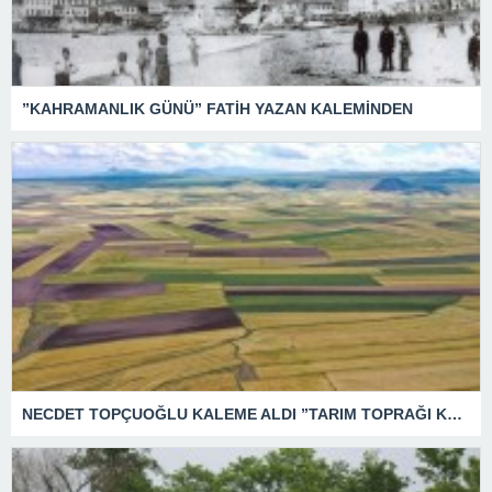
”KAHRAMANLIK GÜNÜ” FATİH YAZAN KALEMİNDEN
NECDET TOPÇUOĞLU KALEME ALDI ”TARIM TOPRAĞI KATLİAMI”