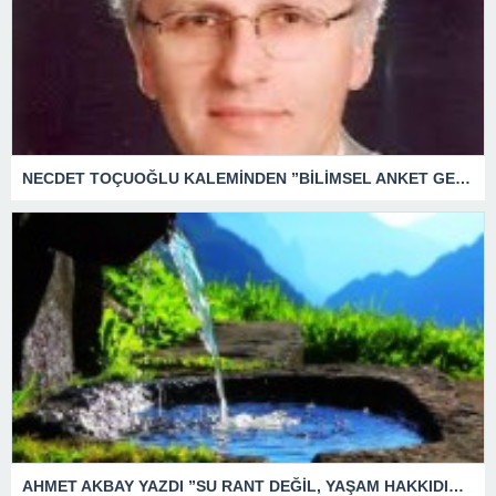
NECDET TOÇUOĞLU KALEMİNDEN ”BİLİMSEL ANKET GERÇEĞİ, SEÇİM ANKETİ BEKLENTİYİ YANSITIR.”
AHMET AKBAY YAZDI ”SU RANT DEĞİL, YAŞAM HAKKIDIR.” SUDA MI İÇMEYELİM ?