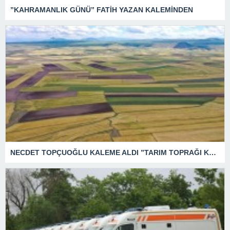
”KAHRAMANLIK GÜNÜ” FATİH YAZAN KALEMİNDEN
NECDET TOPÇUOĞLU KALEME ALDI ”TARIM TOPRAĞI KATLİAMI”