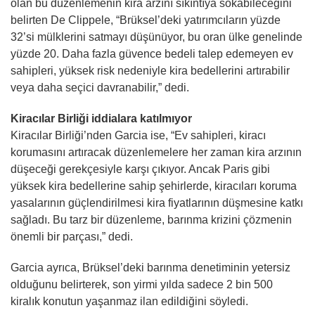
olan bu düzenlemenin kira arzını sıkıntıya sokabileceğini
belirten De Clippele, “Brüksel’deki yatırımcıların yüzde
32’si mülklerini satmayı düşünüyor, bu oran ülke genelinde
yüzde 20. Daha fazla güvence bedeli talep edemeyen ev
sahipleri, yüksek risk nedeniyle kira bedellerini artırabilir
veya daha seçici davranabilir,” dedi.
Kiracılar Birliği iddialara katılmıyor
Kiracılar Birliği’nden Garcia ise, “Ev sahipleri, kiracı
korumasını artıracak düzenlemelere her zaman kira arzının
düşeceği gerekçesiyle karşı çıkıyor. Ancak Paris gibi
yüksek kira bedellerine sahip şehirlerde, kiracıları koruma
yasalarının güçlendirilmesi kira fiyatlarının düşmesine katkı
sağladı. Bu tarz bir düzenleme, barınma krizini çözmenin
önemli bir parçası,” dedi.
Garcia ayrıca, Brüksel’deki barınma denetiminin yetersiz
olduğunu belirterek, son yirmi yılda sadece 2 bin 500
kiralık konutun yaşanmaz ilan edildiğini söyledi.