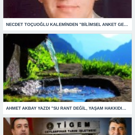
NECDET TOÇUOĞLU KALEMİNDEN ”BİLİMSEL ANKET GERÇEĞİ, SEÇİM ANKETİ BEKLENTİYİ YANSITIR.”
AHMET AKBAY YAZDI ”SU RANT DEĞİL, YAŞAM HAKKIDIR.” SUDA MI İÇMEYELİM ?