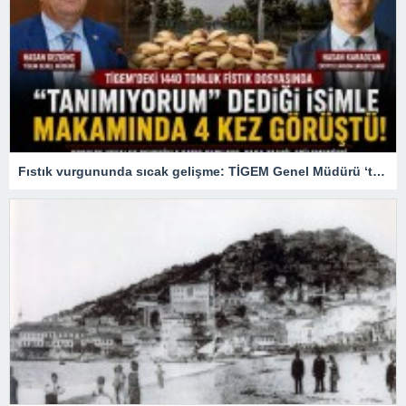
Fıstık vurgununda sıcak gelişme: TİGEM Genel Müdürü ‘tanımıyorum’ dediği firari patronla 4 kez görüşmüş