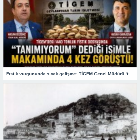
Fıstık vurgununda sıcak gelişme: TİGEM Genel Müdürü ‘tanımıyorum’ dediği firari patronla 4 kez görüşmüş