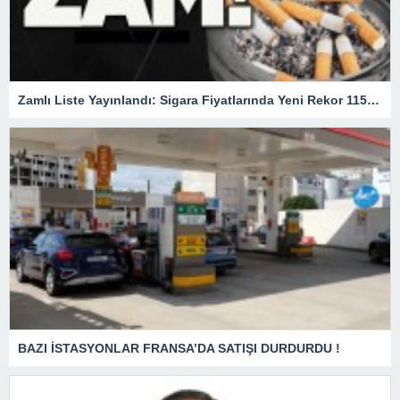
Zamlı Liste Yayınlandı: Sigara Fiyatlarında Yeni Rekor 115 TL
BAZI İSTASYONLAR FRANSA’DA SATIŞI DURDURDU !