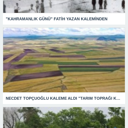
”KAHRAMANLIK GÜNÜ” FATİH YAZAN KALEMİNDEN
NECDET TOPÇUOĞLU KALEME ALDI ”TARIM TOPRAĞI KATLİAMI”