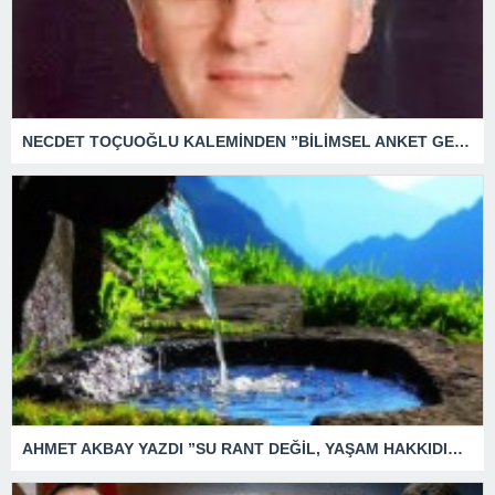
NECDET TOÇUOĞLU KALEMİNDEN ”BİLİMSEL ANKET GERÇEĞİ, SEÇİM ANKETİ BEKLENTİYİ YANSITIR.”
AHMET AKBAY YAZDI ”SU RANT DEĞİL, YAŞAM HAKKIDIR.” SUDA MI İÇMEYELİM ?