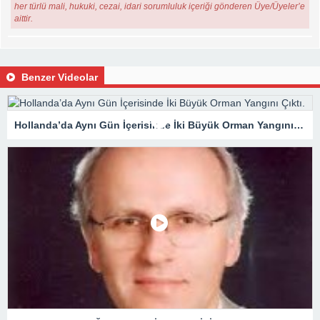
her türlü mali, hukuki, cezai, idari sorumluluk içeriği gönderen Üye/Üyeler’e
aittir.
Benzer Videolar
Hollanda’da Aynı Gün İçerisinde İki Büyük Orman Yangını Çıktı.