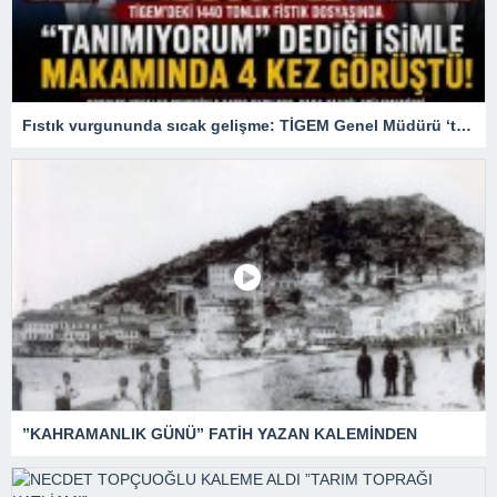
Fıstık vurgununda sıcak gelişme: TİGEM Genel Müdürü ‘tanımıyorum’ dediği firari patronla 4 kez görüşmüş
”KAHRAMANLIK GÜNÜ” FATİH YAZAN KALEMİNDEN